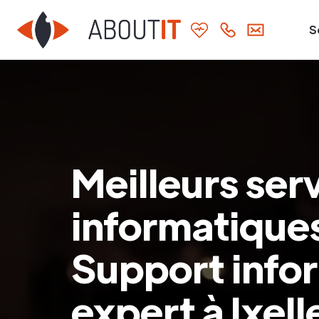
S
Meilleurs ser
informatiques 
Support info
expert à Ixell