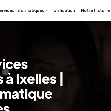
ervices informatiques
Tarification
Notre histoire
vices
à Ixelles |
rmatique
es,