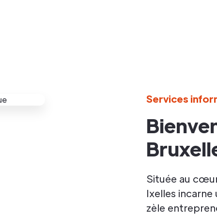
Services infor
Bienven
Bruxell
Située au cœur
Ixelles incarne
zèle entreprene