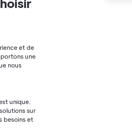
hoisir
ience et de
apportons une
que nous
est unique.
olutions sur
 besoins et