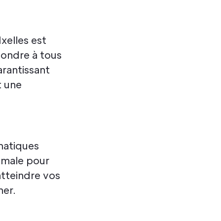
xelles est
pondre à tous
rantissant
t une
matiques
imale pour
atteindre vos
ner.