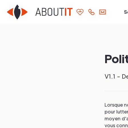
S
Poli
V1.1 - D
Lorsque n
pour lutte
moyen d'ac
vous conne