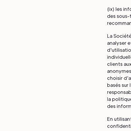
(ix) les i
des sous-t
recommanda
La Sociét
analyser e
d'utilisat
individue
clients au
anonymes,
choisir d'
basés sur l
responsabl
la politiq
des inform
En utilisa
confidenti