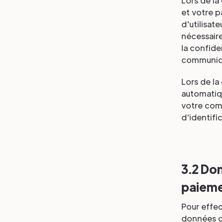
Lors de la
et votre 
d'utilisat
nécessaire
la confid
communiqu
Lors de la
automatiqu
votre comp
d'identifi
3.2 Don
paiem
Pour effec
données de