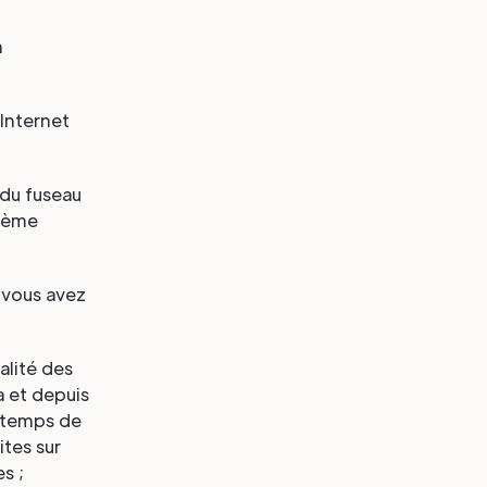
n
Internet
 du fuseau
stème
e vous avez
alité des
a et depuis
s temps de
ites sur
s ;