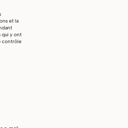
s
ons et la
endant
 qui y ont
e contrôle