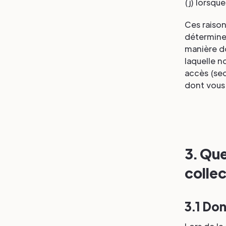
(j) lorsq
Ces raiso
déterminen
manière do
laquelle n
accès (sec
dont vous 
3. Qu
collec
3.1 Do