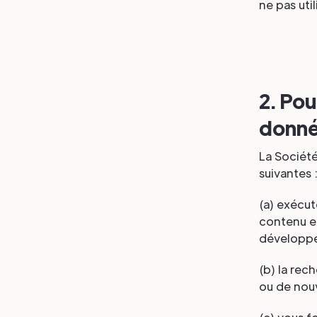
ne pas util
2. Pou
donn
La Société
suivantes 
(a) exécut
contenu et
développe
(b) la rec
ou de nouv