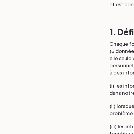
et est con
1. Déf
Chaque fo
(« données
elle seule
personnell
à des info
(i) les in
dans notre
(ii) lorsq
problème 
(iii) les i
fonctionna