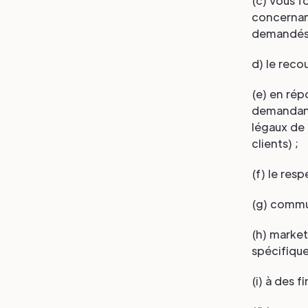
(c) vous f
concernan
demandés o
d) le rec
(e) en rép
demandant 
légaux de 
clients) ;
(f) le res
(g) commu
(h) marke
spécifique
(i) à des 