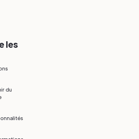
e les
sons
ir du
e
ionnalités