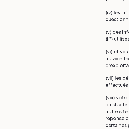
(iv) les i
questionna
(v) des in
(IP) utilisé
(vi) et vo
horaire, l
d'exploita
(vii) les 
effectués 
(viii) vot
localisate
notre site
réponse de
certaines 