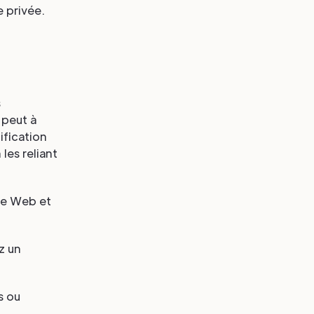
e privée.
s
 peut à
ification
les reliant
ite Web et
z un
s ou