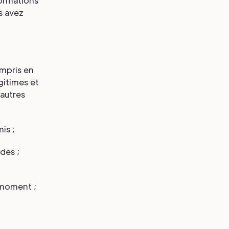
formations
s avez
ompris en
gitimes et
 autres
is ;
des ;
 moment ;
u