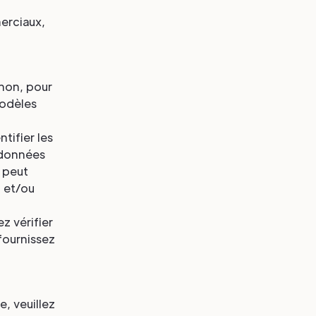
merciaux,
non, pour
modèles
tifier les
 données
 peut
t et/ou
z vérifier
 fournissez
e, veuillez