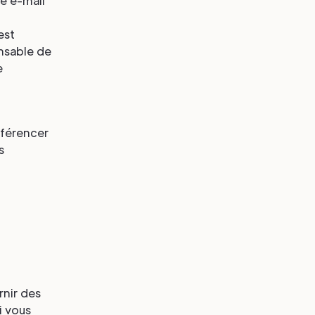
se e-mail
est
onsable de
e
éférencer
s
rnir des
i vous