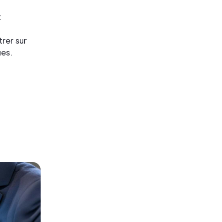
t
rer sur
ues.