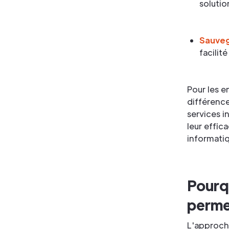
solutio
Sauveg
facilit
Pour les e
différenc
services i
leur effic
informati
Pourqu
perme
L'approche