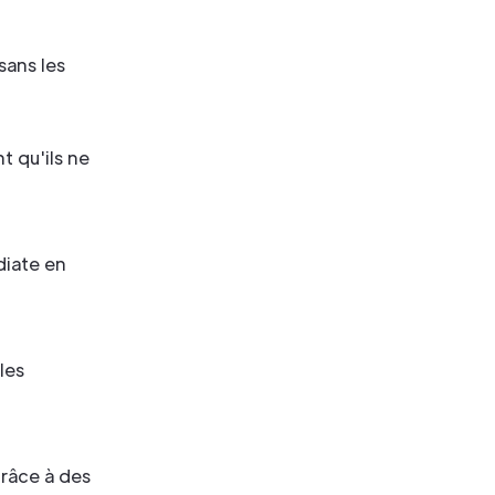
sans les
t qu'ils ne
diate en
les
 grâce à des