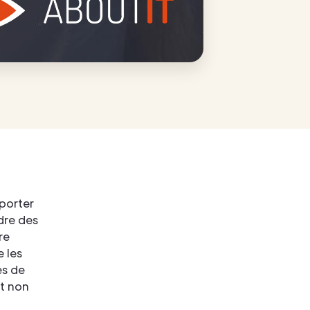
 porter
dre des
re
e les
es de
et non