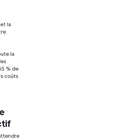
et la
tre.
ute la
des
 65 % de
rs coûts
se
tif
attendre