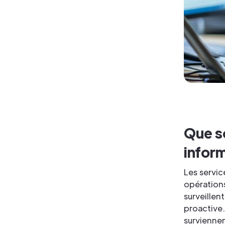
Que s
infor
Les servic
opérations
surveille
proactive.
surviennen