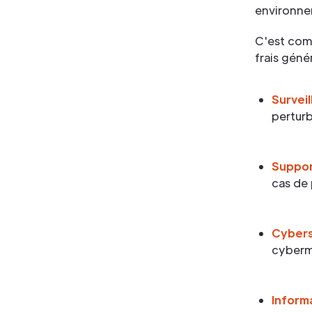
environnem
C'est comm
frais géné
Survei
perturb
Suppor
cas de
Cybers
cyberm
Inform