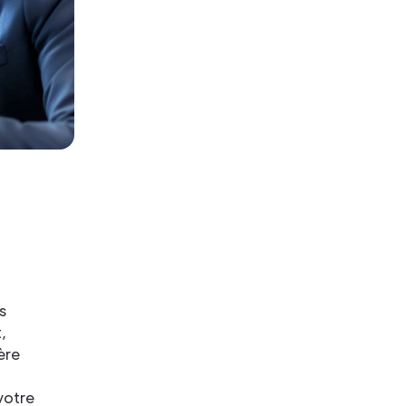
s
,
ère
votre