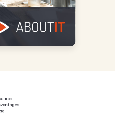
açonner
 avantages
 sa