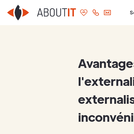
S
Avantages
l'external
externali
inconvéni