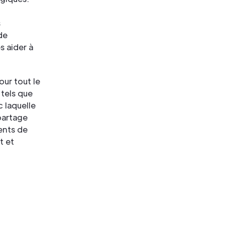
s
de
s aider à
our tout le
tels que
c laquelle
partage
ents de
t et