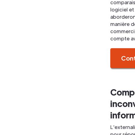
comparais
logiciel e
abordero
manière do
commerciau
compte av
Con
Compr
inconv
infor
L'external
pour répon