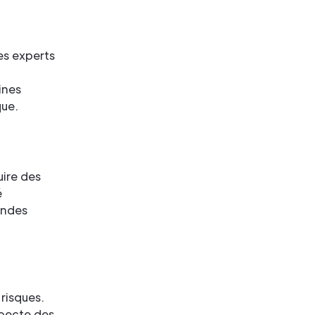
es experts
ines
que.
uire des
é
andes
risques.
specte des