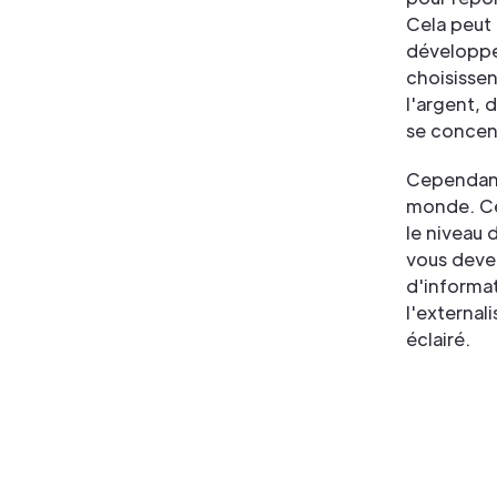
Cela peut 
développe
choisissen
l'argent, 
se concent
Cependant,
monde. Cer
le niveau 
vous devez
d'informat
l'external
éclairé.