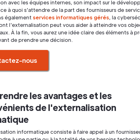
on avec les équipes internes, son impact sur le dévelo
t ce à quoi s'attendre de la part des fournisseurs de servi
ns également
services informatiques gérés
, la cyberséc
nt l'externalisation peut vous aider à atteindre vos obje
x. À la fin, vous aurez une idée claire des éléments à p
ant de prendre une décision.
tactez-nous
endre les avantages et les
énients de l'externalisation
matique
isation informatique consiste à faire appel à un fournisse
dre à une partie ou à la totalité de vos besoins technol