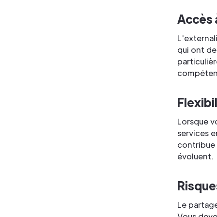
Accès 
L'external
qui ont de
particuliè
compétence
Flexibi
Lorsque vo
services e
contribue 
évoluent.
Risque
Le partage
Vous devez