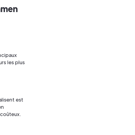
xamen
incipaux
rs les plus
alisent est
en
 coûteux.