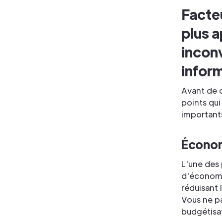
Facte
plus 
inconv
infor
Avant de d
points qui
important
Économ
L'une des 
d'économis
réduisant
Vous ne pa
budgétisa