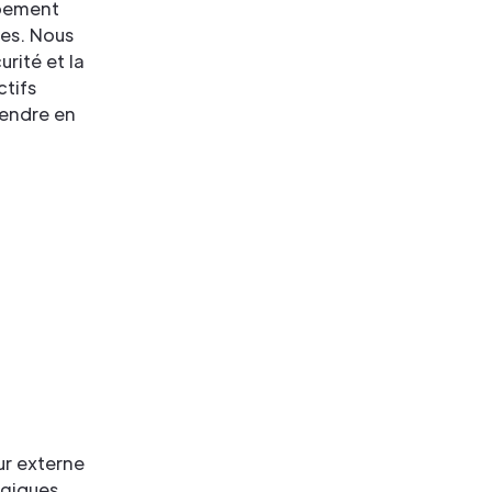
ppement
ces. Nous
urité et la
ctifs
rendre en
ur externe
ogiques.